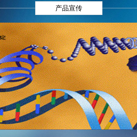
产品宣传
国际前沿“生命银行”
于同意设立贵州内...
江门市长河化工实业集团有...
如皋市宏光橡胶有限公司
- -
- -
- -
人民政府、国家发展
江门市长河化工实业集团有
如皋市宏光橡胶有限公司坐
- -
： 你们关于设立贵州
限公司是一家集科研、开发、
落于江苏省如皋市经济开发
MORE
放型经济试验区的请示
生产、销售于一体的大型中澳
区。公司拥有目前国内最先进
批复如下：...
合资化工企业。旗下...
的EPDM胶粒生产线和技术...
- -
- -
MORE
MORE