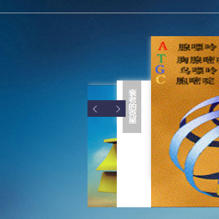
国务院关
- -
贵州省
改革委
内陆开
收悉，现
- -
MORE